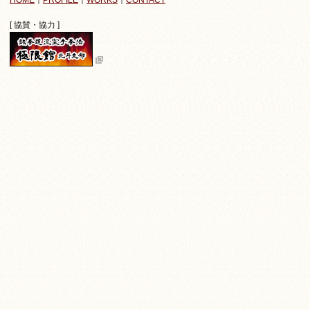
HOME
｜
PROFILE
｜
WORKS
｜
CONTACT
[ 協賛・協力 ]